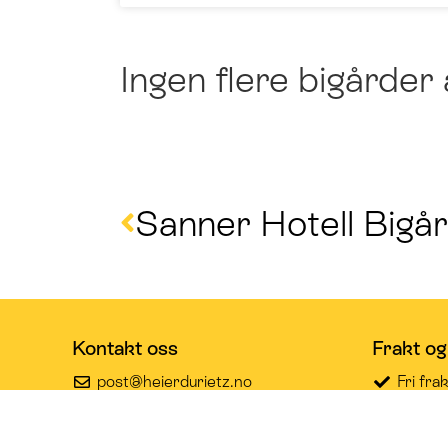
Ingen flere bigårder 
Sanner Hotell Bigå
Kontakt oss
Frakt og
post@heierdurietz.no
Fri fra
900 60 516
2 - 5 d