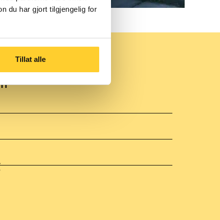
u har gjort tilgjengelig for
Tillat alle
l
g