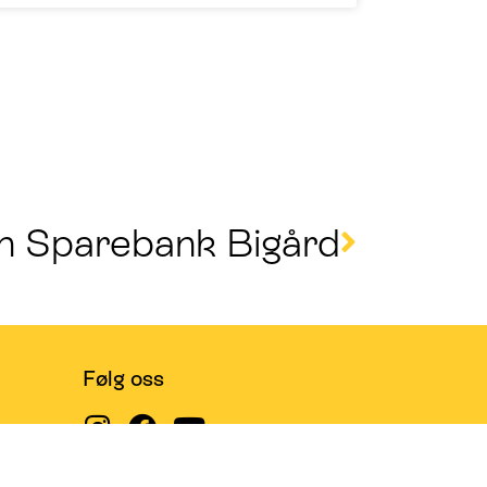
n Sparebank Bigård
Følg oss