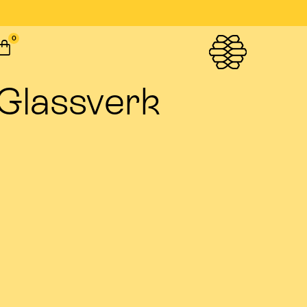
0
Glassverk