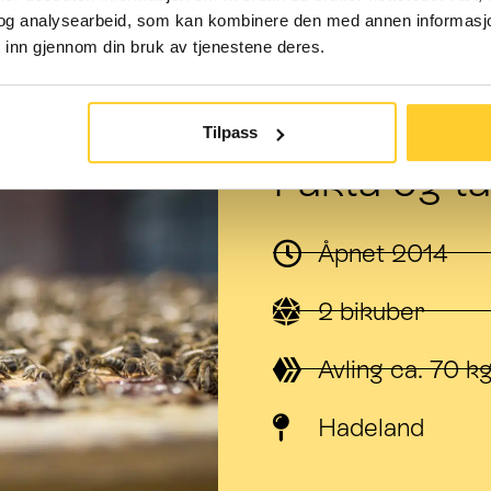
og analysearbeid, som kan kombinere den med annen informasjon d
 inn gjennom din bruk av tjenestene deres.
Tilpass
Fakta og tal
Åpnet 2014
2 bikuber
Avling ca. 70 k
Hadeland