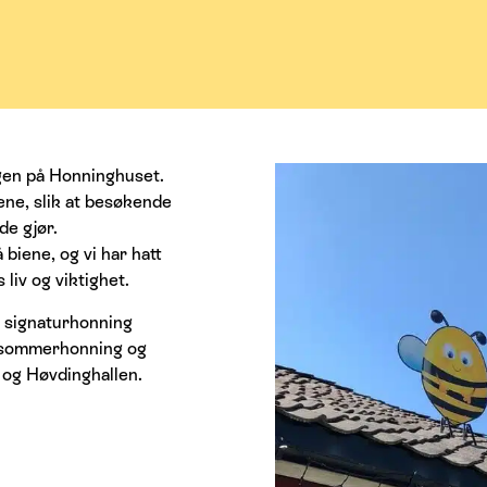
gen på Honninghuset.
ene, slik at besøkende
de gjør.
biene, og vi har hatt
 liv og viktighet.
n signaturhonning
n sommerhonning og
 og Høvdinghallen.