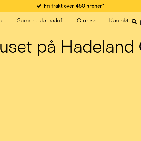
Fri frakt over 450 kroner*
er
Summende bedrift
Om oss
Kontakt
uset på Hadeland 