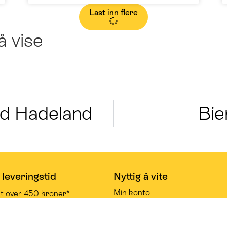
Last inn flere
å vise
rd Hadeland
Bie
 leveringstid
Nyttig å vite
Min konto
kt over 450 kroner*
Kjøpsbetingelser
ager leveringstid
Ofte stilte spørsmål