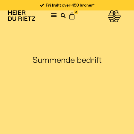
Fri frakt over 450 kroner*
0
Summende bedrift