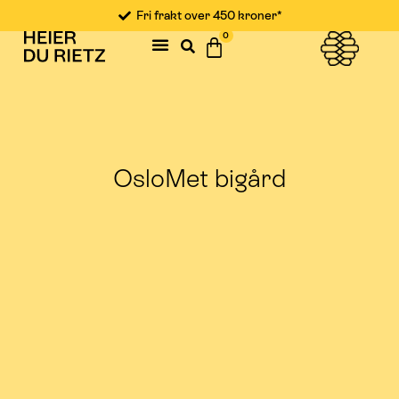
Fri frakt over 450 kroner*
0
OsloMet bigård