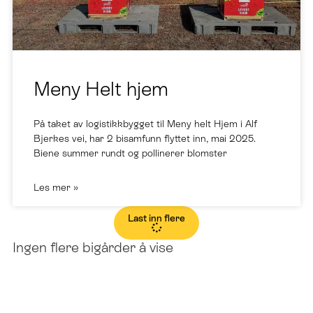
Meny Helt hjem
På taket av logistikkbygget til Meny helt Hjem i Alf
Bjerkes vei, har 2 bisamfunn flyttet inn, mai 2025.
Biene summer rundt og pollinerer blomster
Les mer »
Last inn flere
Ingen flere bigårder å vise
Kilden Bigård – Citycon
Rosenholm Campus Bigård