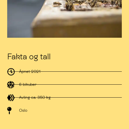
Fakta og tall
Åpnet 2021
6 bikuber
Avling ca. 350 kg
Oslo