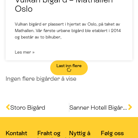
Vulkan bigård – Mathallen
Oslo
Vulkan bigård er plassert i hjertet av Oslo, på taket av
Mathallen. Vår første urbane bigård ble etablert i 2014
og består av to bikuber,
Les mer »
Last inn flere
Ingen flere bigårder å vise
Storo Bigård
Sanner Hotell Bigård Hadeland
Kontakt
Frakt og
Nyttig å
Følg oss