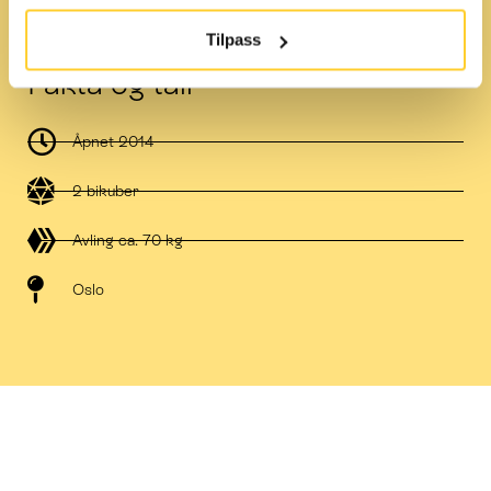
Tilpass
Fakta og tall
Åpnet 2014
2 bikuber
Avling ca. 70 kg
Oslo