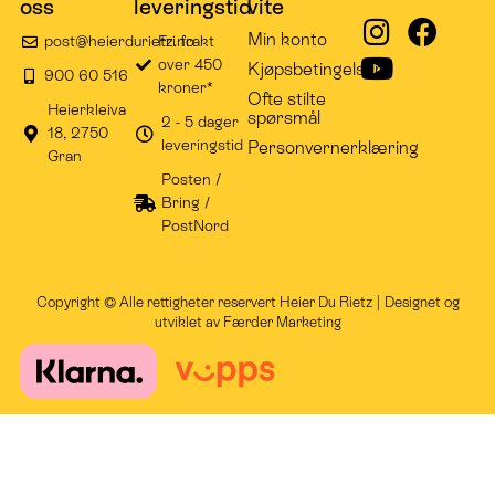
oss
leveringstid
vite
Min konto
post@heierdurietz.no
Fri frakt
over 450
Kjøpsbetingelser
900 60 516
kroner*
Ofte stilte
Heierkleiva
spørsmål
2 - 5 dager
18, 2750
leveringstid
Personvernerklæring
Gran
Posten /
Bring /
PostNord
Copyright © Alle rettigheter reservert Heier Du Rietz | Designet og
utviklet av
Færder Marketing