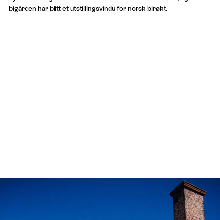
bigården har blitt et utstillingsvindu for norsk birøkt.